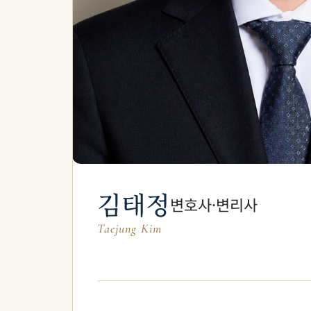
김태정
변호사·변리사
Taejung Kim